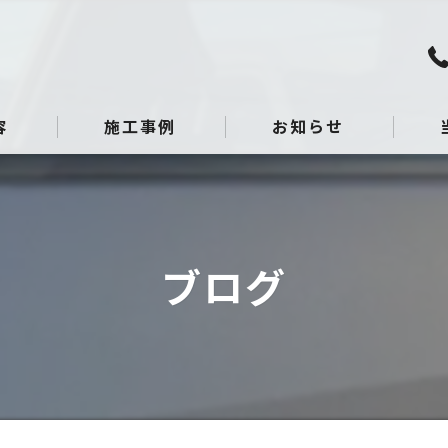
容
施工事例
お知らせ
板金
点検
ブログ
整備
へこ
ガラ