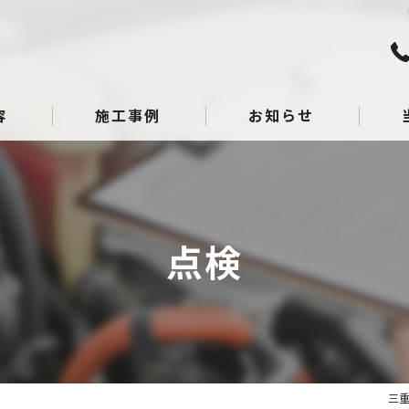
容
施工事例
お知らせ
板金
点検
点検
整備
へこ
ガラ
三重