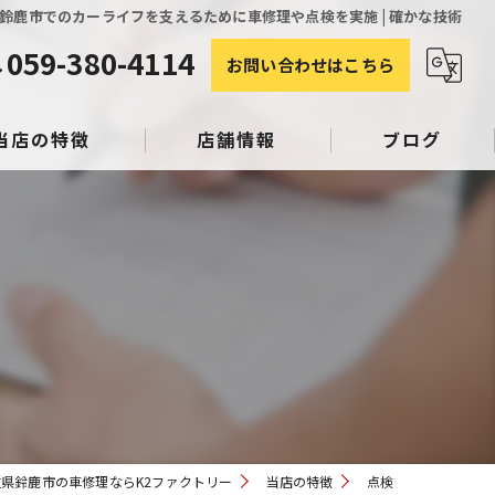
鈴鹿市でのカーライフを支えるために車修理や点検を実施 | 確かな技術
059-380-4114
お問い合わせはこちら
当店の特徴
店舗情報
ブログ
塗装
コラム
み
スリペア
県鈴鹿市の車修理ならK2ファクトリー
当店の特徴
点検