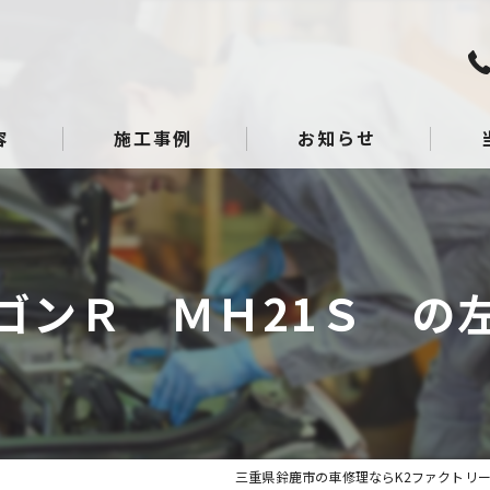
容
施工事例
お知らせ
板金
点検
ゴンＲ ＭＨ21Ｓ の
整備
へこ
ガラ
三重県鈴鹿市の車修理ならK2ファクトリ