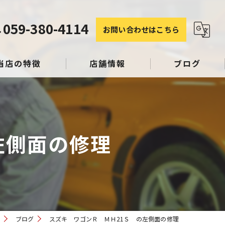
059-380-4114
お問い合わせはこちら
当店の特徴
店舗情報
ブログ
塗装
コラム
左側面の修理
み
スリペア
ー
ブログ
スズキ ワゴンＲ ＭＨ21Ｓ の左側面の修理