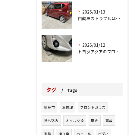
2026/01/13
自動車のトラブルは、日常生活において避けられない出来事の一つ...
2026/01/12
トヨタアクアのフロントバンパーの右下側を縁石にぶつけてできた...
タグ
Tags
鈴鹿市
車修理
フロントガラス
持ち込み
オイル交換
磨き
事故
車検
擦り傷
ホイール
ボディ