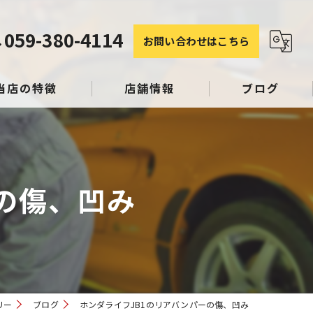
059-380-4114
お問い合わせはこちら
当店の特徴
店舗情報
ブログ
塗装
コラム
の傷、凹み
み
スリペア
リー
ブログ
ホンダライフJB1のリアバンパーの傷、凹み