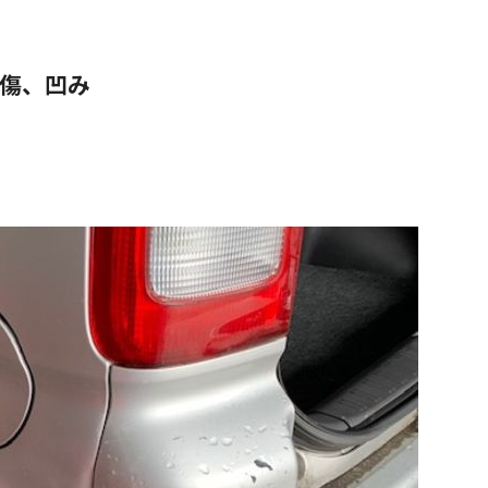
の傷、凹み