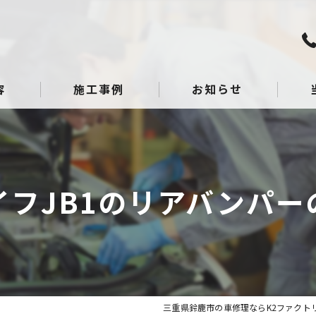
容
施工事例
お知らせ
板金
点検
イフJB1のリアバンパー
整備
へこ
ガラ
三重県鈴鹿市の車修理ならK2ファクト