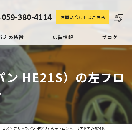
059-380-4114
お問い合わせはこちら
当店の特徴
店舗情報
ブログ
塗装
コラム
パン HE21S）の左フロ
み
み
スリペア
S （スズキ アルトラパン HE21S）の左フロント、リアドアの傷凹み