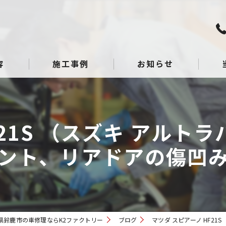
容
施工事例
お知らせ
板金
21S （スズキ アルトラ
点検
ント、リアドアの傷凹
整備
へこ
ガラ
県鈴鹿市の車修理ならK2ファクトリー
ブログ
マツダ スピアーノ HF21