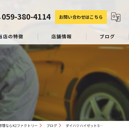
059-380-4114
お問い合わせはこちら
当店の特徴
店舗情報
ブログ
塗装
コラム
み
スリペア
修理ならK2ファクトリー
ブログ
ダイハツハイゼットS…