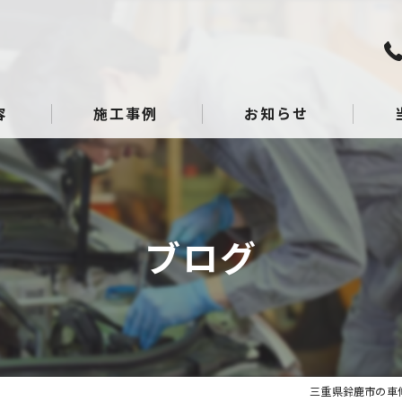
容
施工事例
お知らせ
板金
点検
ブログ
整備
へこ
ガラ
三重県鈴鹿市の車