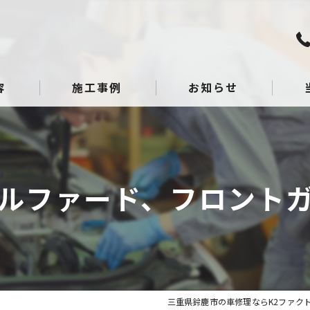
容
施工事例
お知らせ
板金
点検
ルファード、フロント
整備
へこ
ガラ
三重県鈴鹿市の車修理ならK2ファク