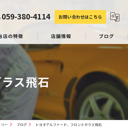
059-380-4114
お問い合わせはこちら
当店の特徴
店舗情報
ブログ
塗装
コラム
ガラス飛石
み
スリペア
トリー
ブログ
トヨタアルファード、フロントガラス飛石