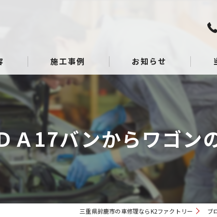
容
施工事例
お知らせ
板金
点検
ＤＡ17バンからワゴン
整備
へこ
ガラ
三重県鈴鹿市の車修理ならK2ファクトリー
ブ