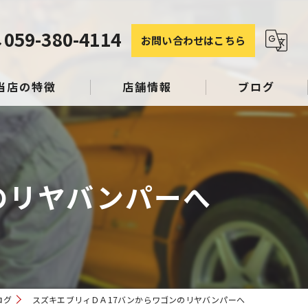
059-380-4114
お問い合わせはこちら
当店の特徴
店舗情報
ブログ
塗装
コラム
のリヤバンパーへ
み
スリペア
ログ
スズキエブリィＤＡ17バンからワゴンのリヤバンパーへ