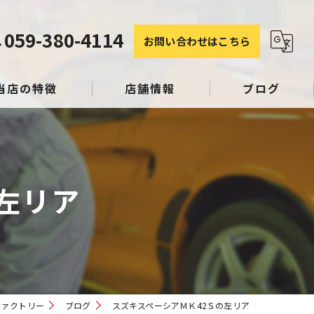
059-380-4114
お問い合わせはこちら
当店の特徴
店舗情報
ブログ
塗装
コラム
左リア
み
スリペア
ファクトリー
ブログ
スズキスペーシアＭＫ42Ｓの左リア