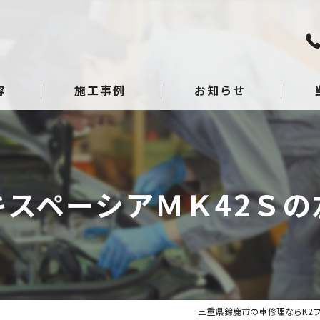
容
施工事例
お知らせ
板金
点検
キスペーシアＭＫ42Ｓの
整備
へこ
ガラ
三重県鈴鹿市の車修理ならK2