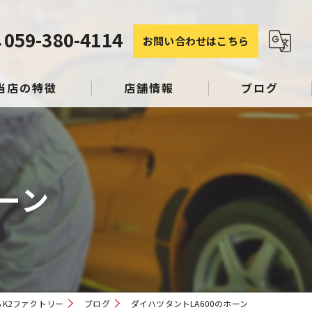
059-380-4114
お問い合わせはこちら
当店の特徴
店舗情報
ブログ
塗装
コラム
ーン
み
スリペア
K2ファクトリー
ブログ
ダイハツタントLA600のホーン