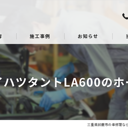
容
施工事例
お知らせ
板金
点検
イハツタントLA600のホ
整備
へこ
ガラ
三重県鈴鹿市の車修理なら