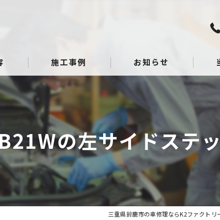
容
施工事例
お知らせ
板金
点検
B21Wの左サイドステ
整備
へこ
ガラ
三重県鈴鹿市の車修理ならK2ファクトリ