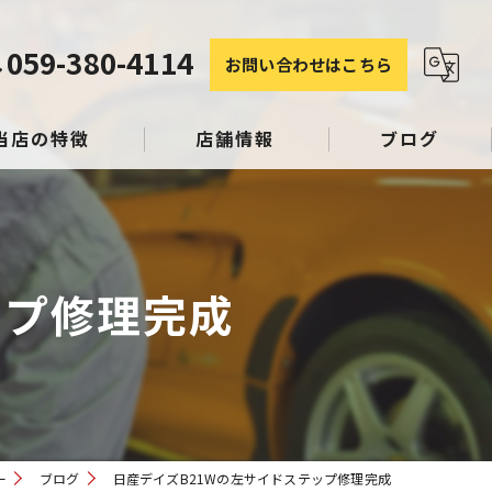
059-380-4114
お問い合わせはこちら
当店の特徴
店舗情報
ブログ
塗装
コラム
ップ修理完成
み
スリペア
ー
ブログ
日産デイズB21Wの左サイドステップ修理完成