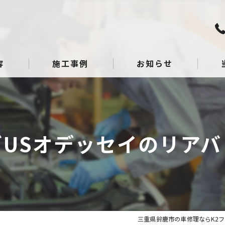
容
施工事例
お知らせ
板金
点検
ダUSオデッセイのリアバ
整備
へこ
ガラ
三重県鈴鹿市の車修理ならK2