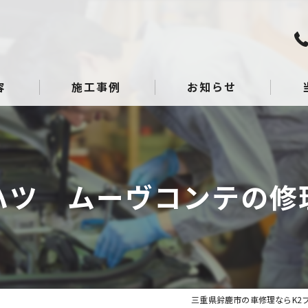
容
施工事例
お知らせ
板金
点検
ハツ ムーヴコンテの修
整備
へこ
ガラ
三重県鈴鹿市の車修理ならK2