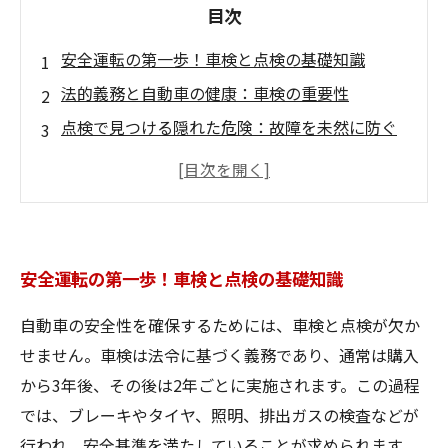
目次
安全運転の第一歩！車検と点検の基礎知識
法的義務と自動車の健康：車検の重要性
点検で見つける隠れた危険：故障を未然に防ぐ
方法
車検と点検の流れを理解しよう！スムーズな手
続きのために
安心してドライブ！定期的なメンテナンスの重
安全運転の第一歩！車検と点検の基礎知識
要性
あなたの車は大丈夫？車検と点検で長持ちさせ
自動車の安全性を確保するためには、車検と点検が欠か
る秘訣
せません。車検は法令に基づく義務であり、通常は購入
運転を楽しむために：安全な車づくりのススメ
から3年後、その後は2年ごとに実施されます。この過程
では、ブレーキやタイヤ、照明、排出ガスの検査などが
行われ、安全基準を満たしていることが求められます。