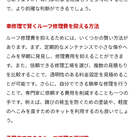
で、より的確な判断ができるでしょう。
車修理でのへこみ修理の基本知識
ルーフへこみ修理の効果的な方法
車修理で賢くルーフ修理費を抑える方法
へこみ修理後の車の外観維持法
ルーフ修理費を抑えるためには、いくつかの賢い方法が
車修理でへこみを防ぐための対策
あります。まず、定期的なメンテナンスで小さな傷やへ
ルーフへこみ修理でチェックすべき点
こみを早期に発見し、修理費用を抑えることができま
自分でできるへこみ修理と専門業者選び
す。また、信頼できる修理工場を選び、複数の見積もり
ルーフ板金塗装の料金を比較する
を比較することで、透明性のある料金設定を見極めるこ
車修理における板金塗装料金の相場
とが可能です。さらに、自分でできる簡単な修理を行う
ルーフ板金塗装で選びたい業者の条件
ことで、専門家に依頼する費用を削減することも一つの
手です。例えば、錆びの発生を防ぐための塗装や、軽度
板金塗装料金を抑えるための車修理術
のへこみを直すためのキットを利用するのも良いでしょ
車修理で板金塗装後の品質を確認する
う。
ルーフ板金塗装の価格を左右する要因
車修理で板金塗装の見積もりを依頼する