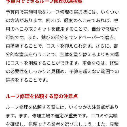
予算内でできるルーフ修理の選択肢
車ルーフ交換のメリットと注意点
予算内で実施可能なルーフ修理の選択肢には、いくつか
車修理でのルーフ交換の利点を理解する
の方法があります。例えば、軽度のへこみであれば、専
ルーフ交換が車に与える影響とは？
用のへこみ取りキットを使用することで、自分で修理が
費用対効果で考えるルーフ交換の選択肢
可能です。また、錆びの部分をサンドペーパーで磨き、
ルーフ交換前に知っておくべきこと
再塗装することで、コストを抑えられます。さらに、部
分的な塗装を行うことで、全体を塗り替えるよりも大幅
車修理でのルーフ交換後のメンテナンス
にコストを削減することができます。重要なのは、修理
ルーフ交換を考える際の注意事項
の必要性をしっかりと見極め、予算を超えない範囲での
軽自動車ルーフ修理のコストを知る
選択をすることです。
車修理での軽自動車ルーフ修理費用の相場
軽自動車のルーフ修理で注意すべきポイン
ルーフ修理を依頼する際の注意点
ト
ルーフ修理を依頼する際には、いくつかの注意点があり
軽自動車ルーフ修理のコストを抑える方法
ます。まず、修理工場の選定が重要です。口コミや実績
車修理での軽自動車ルーフ修理の選択肢
を確認し、信頼できる業者を選びましょう。また、見積