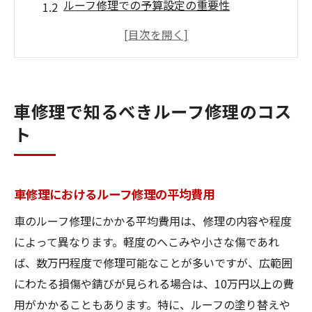
ルーフ修理での予算設定の重要性
車修理で賢くルーフ修理費を抑える方法
予算内でできるルーフ修理の選択肢
ルーフ修理を依頼する際の注意点
自分でできるルーフ修理とその限界
車修理で知るべきルーフ修理のコス
ルーフ修理は修復歴に含まれるのか
ト
車修理のルーフ修理は修復歴に影響する？
ルーフ修理が車の価値に与える影響
車修理におけるルーフ修理の平均費用
修復歴としてのルーフ修理の確認ポイント
ルーフ修理後の車査定で注意すべき点
車のルーフ修理にかかる平均費用は、修理の内容や程度
によって異なります。軽度のへこみや小さな傷であれ
修復歴とルーフ修理の関係を理解する
ば、数万円程度で修理可能なことが多いですが、広範囲
ルーフ修理の履歴と保険の関係
にわたる損傷や錆びが見られる場合は、10万円以上の費
ルーフの錆び修理にかかる費用とは
用がかかることもあります。特に、ルーフの塗り替えや