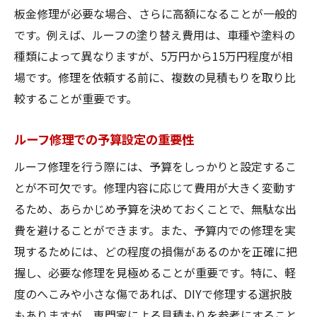
錆び修理における車修理の重要性
板金修理が必要な場合、さらに高額になることが一般的
ルーフ錆び修理の平均的な費用を知る
です。例えば、ルーフの塗り替え費用は、車種や塗料の
車修理で錆びを防ぐメンテナンス術
種類によって異なりますが、5万円から15万円程度が相
ルーフ錆び修理の費用を抑えるコツ
場です。修理を依頼する前に、複数の見積もりを取り比
錆び修理のタイミングを見極める方法
較することが重要です。
ルーフ錆び修理後のメンテナンス方法
ルーフ修理での予算設定の重要性
車のルーフ塗り替え費用の目安
ルーフ修理を行う際には、予算をしっかりと設定するこ
車修理でのルーフ塗り替えの費用感
とが不可欠です。修理内容に応じて費用が大きく変動す
塗り替えによるルーフ修理の価値向上
るため、あらかじめ予算を決めておくことで、無駄な出
ルーフ塗り替えの選択肢と費用比較
費を避けることができます。また、予算内での修理を実
車修理で塗り替え後の耐久性を高める
現するためには、どの程度の損傷があるのかを正確に把
ルーフ塗り替えを依頼する際の注意点
握し、必要な修理を見極めることが重要です。特に、軽
車修理での塗り替え費用を賢く抑える
度のへこみや小さな傷であれば、DIYで修理する選択肢
車の屋根へこみ修理のポイント
もありますが、専門家による見積もりを参考にすること