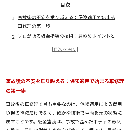
目次
事故後の不安を乗り越える：保険適用で始まる
車修理の第一歩
プロが語る板金塗装の技術：見極めポイントと
素材選びの秘密
修理過程の裏側：最新技術で愛車が元の美しさ
を取り戻す瞬間
保険適用の安心感と技術力の融合：費用面と品
事故後の不安を乗り越える：保険適用で始まる車修理
質を両立する秘訣
の第一歩
修理後も長く輝くために：信頼できるサービス
選びの重要ポイント
事故後の車修理で最も重要なのは、保険適用による費用
保険対象でも妥協しない高品質車修理とは？最
負担の軽減だけでなく、確かな技術で車両を元の状態に
新技術を徹底解説
戻すことです。板金塗装は、事故で歪んだボディの形状
愛車を守るために知っておきたい板金塗装の基