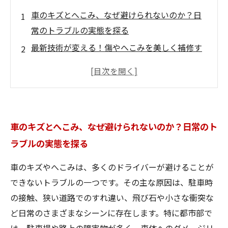
車のキズとへこみ、なぜ避けられないのか？日
常のトラブルの実態を探る
最新技術が変える！傷やへこみを美しく補修す
る秘密の手法とは？
塗装再現と素材特性を極める：プロが教える精
密な修復工程の舞台裏
最新機器と専門工場の力で実現する、機能と美
車のキズとへこみ、なぜ避けられないのか？日常のト
しさを両立した修理の現場
ラブルの実態を探る
キズとへこみの悩みから解放！安全で美しい愛
車を維持するための秘訣まとめ
車のキズやへこみは、多くのドライバーが避けることが
プロの技術が叶える車の再生術：補修の可能性
できないトラブルの一つです。その主な原因は、駐車時
と未来への展望
の接触、狭い道路でのすれ違い、飛び石や小さな衝突な
愛車のキズもへこみも怖くない！修理技術の進
ど日常のさまざまなシーンに存在します。特に都市部で
歩がもたらす安心と信頼