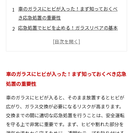
車のガラスにヒビが入った！まず知っておくべ
き応急処置の重要性
応急処置でヒビを止める！ガラスリペアの基本
ステップを解説
専門修理が必要なケースとは？応急処置で対処
できる範囲を見極める
応急処置後も安全運転を！交換まで安心して過
車のガラスにヒビが入った！まず知っておくべき応急
ごすためのポイント
処置の重要性
ガラスリペアで交換までの応急処置完了！安全
と快適なドライブを取り戻す物語
車のガラスにヒビが入ると、そのまま放置するとヒビが
車のガラスが割れた時にすぐできる！簡単応急
広がり、ガラス交換が必要になるリスクが高まります。
処置ガイド
交換までの間に適切な応急処置を行うことは、安全運転
交換前の応急処置で差がつく！車のガラスリペ
を守る上で非常に重要です。まず、ヒビや割れた部分を
アでトラブルを防ぐ方法