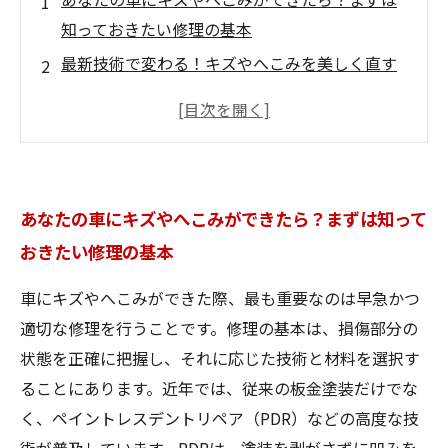
知っておきたい修理の基本
最新技術で変わる！キズやへこみを美しく直す
車修理の秘密
プロが教える最適な修理方法とは？傷跡を残さ
ず美しく仕上げる技術
修理後のお手入れで差がつく！愛車の美しさを
あなたの車にキズやへこみができたら？まずは知って
長持ちさせるポイント
おきたい修理の基本
完璧な仕上がりで新車の輝きを取り戻す―車修
理の技術の未来
車にキズやへこみができた際、最も重要なのは早急かつ
車のキズやへこみに悩むあなたへ：修理技術が
適切な修理を行うことです。修理の基本は、損傷部分の
もたらす安心感
状態を正確に把握し、それに応じた技術と材料を選択す
車修理のプロに任せる理由とは？価値ある美し
ることにあります。近年では、従来の板金塗装だけでな
い仕上がりを実現する秘訣
く、ペイントレスデントリペア（PDR）などの高度な技