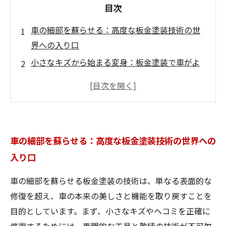
目次
車の細部を蘇らせる：高度な板金塗装技術の世
界への入り口
小さなキズから始まる変身：板金塗装で車がよ
みがえる過程
形状と質感を完璧に再現する秘訣：板金塗装の
プロの技術とは？
最新工具と素材の活用法：板金塗装で新品同様
車の細部を蘇らせる：高度な板金塗装技術の世界への
の仕上がりを実現する
入り口
価値を守り、長く愛車を楽しむための板金塗装
技術の重要ポイント
車の細部を蘇らせる板金塗装の技術は、単なる表面的な
板金塗装とは？自動車修理の基礎知識とその魅
修復を超え、車の本来の美しさと機能を取り戻すことを
力を解説
目的としています。まず、小さなキズやヘコミを正確に
実際の修理現場で役立つ！板金塗装の工程ごと