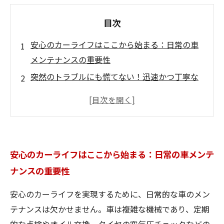
目次
安心のカーライフはここから始まる：日常の車
メンテナンスの重要性
突然のトラブルにも慌てない！迅速かつ丁寧な
修理の力
経験豊富な整備士が教える最適な診断と修理工
程の秘密
信頼できる部品選びで車の安全性と性能を守る
安心のカーライフはここから始まる：日常の車メンテ
方法
ナンスの重要性
すべての秘訣を駆使して、長く愛せる車と快適
なカーライフを実現する
安心のカーライフを実現するために、日常的な車のメン
専門家が語る車修理の未来とより良いサービス
テナンスは欠かせません。車は複雑な機械であり、定期
への期待