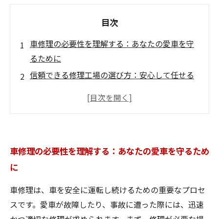
目次
車修理の必要性を理解する：あなたの愛車を守
るために
信頼できる修理工場の選び方：安心して任せる
ために
修理がスムーズに進むための準備：必要な情報
を揃えよう
部品持ち込みのメリットとデメリット：賢い選
車修理の必要性を理解する：あなたの愛車を守るため
択をするには
に
手間いらずの修理：時短テクニックを活用しよ
う
車修理は、車を安全に運転し続けるための重要なプロセ
簡単メンテナンスで愛車を守る：あなたにもで
スです。愛車が故障したり、事故に遭った際には、迅速
きること