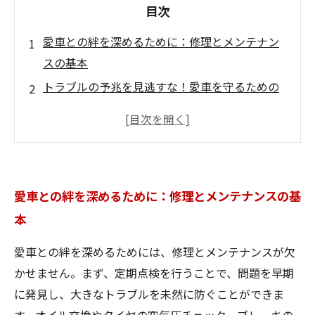
目次
愛車との絆を深めるために：修理とメンテナン
スの基本
トラブルの予兆を見逃すな！愛車を守るための
チェックポイント
気になる症状を徹底解説：愛車の不具合を見極
めよう
自分でできる修理のコツ：愛車を救う簡単メン
愛車との絆を深めるために：修理とメンテナンスの基
テナンス法
本
愛車を長持ちさせるための定期点検の重要性
カーライフを豊かにするためのメンテナンス習
愛車との絆を深めるためには、修理とメンテナンスが欠
慣
かせません。まず、定期点検を行うことで、問題を早期
あなたの愛車をもっと愛しむための第一歩を踏
に発見し、大きなトラブルを未然に防ぐことができま
み出そう！