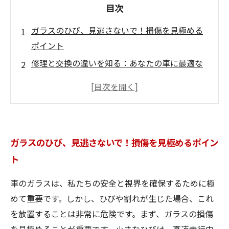
目次
ガラスのひび、見逃さないで！損傷を見極める
ポイント
修理と交換の違いを知る：あなたの車に最適な
対策
安全なガラスリペアのための準備：必要な材料
とは？
自分でできるガラス交換：ステップバイステッ
ガラスのひび、見逃さないで！損傷を見極めるポイン
プガイド
ト
専門家が教える！ガラス交換の業界標準に基づ
く手順
車のガラスは、私たちの安全と視界を確保するために極
事故を未然に防ぐために：定期的なガラスメン
めて重要です。しかし、ひびや割れが生じた場合、これ
テナンスの重要性
を放置することは非常に危険です。まず、ガラスの損傷
安心してドライブを楽しむためのガラス管理の