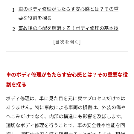
車のボディ修理がもたらす安心感とは？その重
要な役割を探る
事故後の心配を解消する！ボディ修理の基本技
術
最新技術で進化するボディ修理！見えないとこ
ろまで徹底解説
ボディ修理のプロから学ぶ！使用される材料と
車のボディ修理がもたらす安心感とは？その重要な役
手法の選び方
割を探る
愛車を長持ちさせるためのボディ修理のポイン
ト
ボディ修理は、単に見た目を元に戻すプロセスだけでは
正しいボディ修理がもたらす安全性の向上とそ
ありません。特に事故による車両の損傷は、外装の傷や
の効果
へこみだけでなく、内部の構造にも影響を及ぼします。
ボディ修理の技術と重要性を理解して、あなた
適切なボディ修理を行うことで、車の安全性や性能を回
の車を守ろう