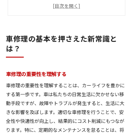
初心者向け修理ガイド
よくある車修理の誤解
適切な修理店の選び方
車修理に必要な基本ツール
車修理の基本を押さえた新常識と
プロが教える車修理の失敗しないテクニック
は？
プロが推奨する診断方法
誤った修理手順を避けるポイント
車修理の重要性を理解する
工具選びのコツ
修理時間を短縮する方法
車修理の重要性を理解することは、カーライフを豊かに
する第一歩です。車は私たちの日常生活に欠かせない移
失敗を防ぐための準備
動手段ですが、故障やトラブルが発生すると、生活に大
効果的な修理プロセスのステップ
きな影響を及ぼします。適切な車修理を行うことで、安
最新技術で変わる車修理の未来
全性や快適性が向上し、結果的にコスト削減にもつなが
未来の車修理技術のトレンド
ります。特に、定期的なメンテナンスを怠ることは、将