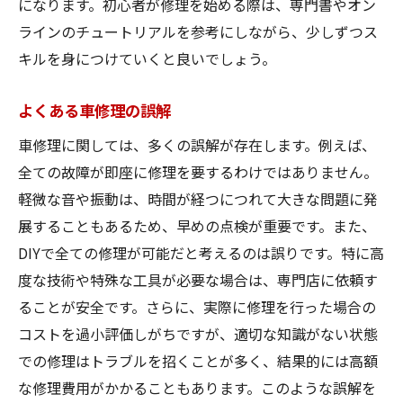
になります。初心者が修理を始める際は、専門書やオン
車修理の専門家になるための資格
ラインのチュートリアルを参考にしながら、少しずつス
経験を積むための実践的なトレーニング
キルを身につけていくと良いでしょう。
修理技術を向上させる勉強法
よくある車修理の誤解
ネットワークを広げるためのイベント参加
車修理に関しては、多くの誤解が存在します。例えば、
最新情報を学ぶためのリソース
全ての故障が即座に修理を要するわけではありません。
プロとしての心得と心構え
軽微な音や振動は、時間が経つにつれて大きな問題に発
車の故障を未然に防ぐメンテナンス方法
展することもあるため、早めの点検が重要です。また、
定期点検の重要性
DIYで全ての修理が可能だと考えるのは誤りです。特に高
オイル交換のタイミング
度な技術や特殊な工具が必要な場合は、専門店に依頼す
タイヤのメンテナンス法
ることが安全です。さらに、実際に修理を行った場合の
バッテリー寿命を延ばす方法
コストを過小評価しがちですが、適切な知識がない状態
での修理はトラブルを招くことが多く、結果的には高額
エアフィルターの交換時期
な修理費用がかかることもあります。このような誤解を
季節ごとのメンテナンスチェック