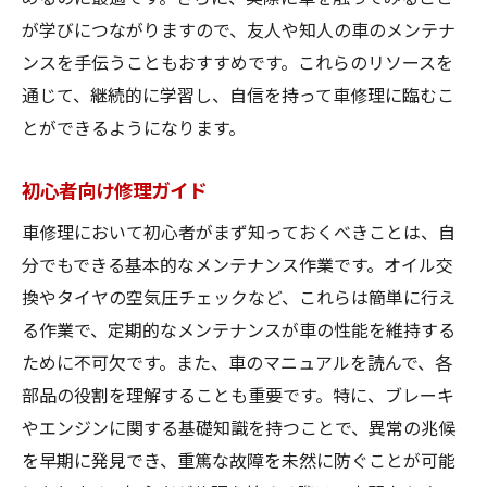
が学びにつながりますので、友人や知人の車のメンテナ
ブレーキシステムの理解
ンスを手伝うこともおすすめです。これらのリソースを
トランスミッションの基本
通じて、継続的に学習し、自信を持って車修理に臨むこ
電気系統の修理知識
とができるようになります。
サスペンションのメンテナンス
冷却システムの修理方法
初心者向け修理ガイド
失敗しないための車修理の心得
車修理において初心者がまず知っておくべきことは、自
修理前に確認すべきこと
分でもできる基本的なメンテナンス作業です。オイル交
修理中の安全対策
換やタイヤの空気圧チェックなど、これらは簡単に行え
る作業で、定期的なメンテナンスが車の性能を維持する
専門家に相談するタイミング
ために不可欠です。また、車のマニュアルを読んで、各
費用を抑えるための工夫
部品の役割を理解することも重要です。特に、ブレーキ
部品選びでの注意点
やエンジンに関する基礎知識を持つことで、異常の兆候
修理後のチェックリスト
を早期に発見でき、重篤な故障を未然に防ぐことが可能
車修理のプロになるためのステップ