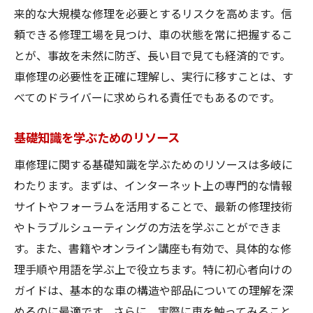
電気自動車の修理技術
来的な大規模な修理を必要とするリスクを高めます。信
AIによる修理診断の未来
頼できる修理工場を見つけ、車の状態を常に把握するこ
自動運転車の修理課題
とが、事故を未然に防ぎ、長い目で見ても経済的です。
最新技術を取り入れるメリット
車修理の必要性を正確に理解し、実行に移すことは、す
べてのドライバーに求められる責任でもあるのです。
修理技術の進化とその影響
カーライフを豊かにする車修理のポイント
基礎知識を学ぶためのリソース
快適なカーライフのためのメンテナンス
車修理に関する基礎知識を学ぶためのリソースは多岐に
燃費を改善する修理方法
わたります。まずは、インターネット上の専門的な情報
安全運転をサポートする修理
サイトやフォーラムを活用することで、最新の修理技術
車内の快適性を高める修理
やトラブルシューティングの方法を学ぶことができま
外観を美しく保つための秘訣
す。また、書籍やオンライン講座も有効で、具体的な修
長持ちする車を作るための修理
理手順や用語を学ぶ上で役立ちます。特に初心者向けの
車修理で知っておくべき基礎技術
ガイドは、基本的な車の構造や部品についての理解を深
めるのに最適です。さらに、実際に車を触ってみること
エンジン修理の基礎