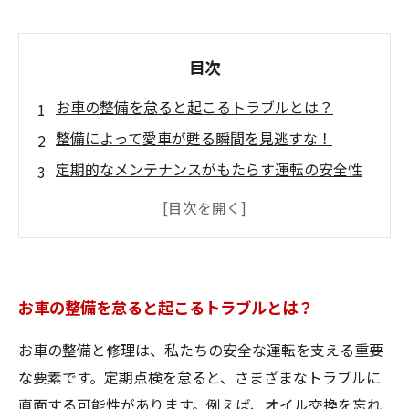
目次
お車の整備を怠ると起こるトラブルとは？
整備によって愛車が甦る瞬間を見逃すな！
定期的なメンテナンスがもたらす運転の安全性
修理の必要性を理解して無駄な出費を避ける方
法
プロが教える！お車の整備と修理で知っておく
べきポイント
お車の整備を怠ると起こるトラブルとは？
整備不足が引き起こす意外な影響とは？
未来のための賢い選択！お車のメンテナンスを
お車の整備と修理は、私たちの安全な運転を支える重要
見直そう
な要素です。定期点検を怠ると、さまざまなトラブルに
直面する可能性があります。例えば、オイル交換を忘れ