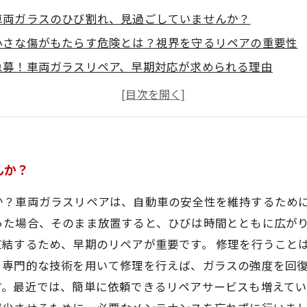
車両ガラスのひび割れ、見過ごしていませんか？
小さな傷がもたらす危険とは？視界を守るリペアの重要性
急募！車両ガラスリペア、早期対応が求められる理由
コストを抑えつつ、安全を確保する賢い選択
修理のプロが教える！車両ガラスリペアの流れと技術
リペアで環境にも優しい？持続可能な選択肢としてのガラ
安全なドライブを実現するために、リペアをお忘れなく
んか？
か？車両ガラスリペアは、自動車の安全性を維持するため
った場合、そのまま放置すると、ひびは時間とともに広が
結するため、早期のリペアが重要です。 修理を行うこと
、専門的な技術を用いて修理を行えば、ガラスの強度を回
す。最近では、簡単に依頼できるリペアサービスも増えて