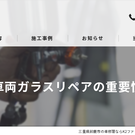
容
施工事例
お知らせ
板金
点検
車両ガラスリペアの重要
整備
へこ
ガラ
三重県鈴鹿市の車修理ならK2ファ