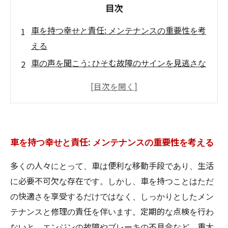
目次
車を持つ幸せと責任: メンテナンスの重要性を考
える
車の声を聞こう: ひそむ故障のサインを見逃さな
い
日本の気候と道路がもたらす影響: 車の寿命を守
るために
日常点検のススメ: 小さな手間が大きな安心に
車を持つ幸せと責任: メンテナンスの重要性を考える
オイル交換とタイヤチェック: 基本メンテナンス
で事故を防ぐ
多くの人々にとって、車は便利な移動手段であり、生活
正しい知識が鍵: 安全なドライブを実現するため
に必要不可欠な存在です。しかし、車を持つことはただ
に
の快適さを享受するだけではなく、しっかりとしたメン
車修理とメンテナンスの究極ガイド: 未来の安心
テナンスと修理の責任を伴います。定期的な点検を行わ
を手に入れる
ないと、エンジンの故障やブレーキの不具合など、重大