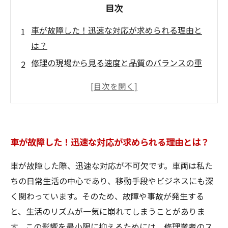
目次
車が故障した！迅速な対応が求められる理由と
は？
修理の現場から見る速度と品質のバランスの重
要性
お客様の信頼を築く！高品質な仕上がりがもた
らす安心感
修理業界における顧客満足度向上のための秘訣
車が故障した！迅速な対応が求められる理由とは？
状態を見極める！車修理に必要なスピードと丁
寧さ
車が故障した際、迅速な対応が不可欠です。車両は私た
急なトラブルに備える！迅速対応のための準備
ちの日常生活の中心であり、移動手段やビジネスにも深
とは？
く関わっています。そのため、故障や事故が発生する
未来の車修理業界に向けて：スピードと品質の
と、生活のリズムが一気に崩れてしまうことがありま
融合
す。この影響を最小限に抑えるためには、修理業者のス