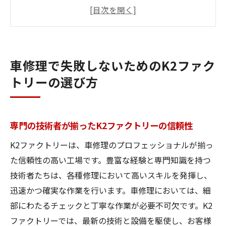
頼性
お客様の声から見るK2ファクトリーの評価
初めての方へK2ファクトリーの利用ガイド
K2ファクトリーが選ばれる理由とは
車修理で失敗しないためのK2ファク
車修理の知識を持つスタッフとの相談
トリーの選び方
安心の保証制度で車修理をサポート
K2ファクトリーでの車修理体験談驚きの高品質
サービス
専門の技術者が揃ったK2ファクトリーの信頼性
お客様の体験談から見るK2ファクトリーの
K2ファクトリーは、車修理のプロフェッショナルが揃っ
魅力
た信頼性の高い工場です。豊富な経験と専門知識を持つ
高品質な修理が可能な理由
技術者たちは、各種修理において高いスキルを発揮し、
修理工程の透明性と信頼性
迅速かつ確実な作業を行います。車修理においては、細
プロフェッショナルなサービスの提供方法
部にわたるチェックと丁寧な作業が必要不可欠です。K2
ファクトリーでは、最新の技術と設備を駆使し、お客様
K2ファクトリーの車修理で安心なカーライ