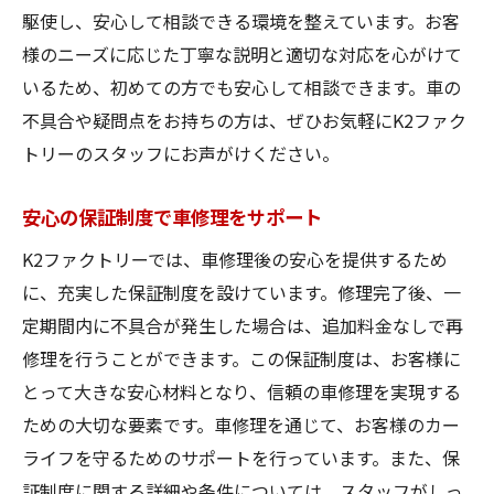
お客様にとっての手軽さを追求
駆使し、安心して相談できる環境を整えています。お客
様のニーズに応じた丁寧な説明と適切な対応を心がけて
K2ファクトリーの未来を見据えた革新
いるため、初めての方でも安心して相談できます。車の
K2ファクトリーで車修理信頼のプロが支える技
不具合や疑問点をお持ちの方は、ぜひお気軽にK2ファク
術力
トリーのスタッフにお声がけください。
経験豊富な技術者による修理の質
常に進化を続ける技術力の秘密
安心の保証制度で車修理をサポート
最新技術を取り入れた修理方法
K2ファクトリーでは、車修理後の安心を提供するため
お客様の満足を追求する技術力
に、充実した保証制度を設けています。修理完了後、一
K2ファクトリーにおける技術革新の実例
定期間内に不具合が発生した場合は、追加料金なしで再
業界トップクラスの技術者が集う工場
修理を行うことができます。この保証制度は、お客様に
とって大きな安心材料となり、信頼の車修理を実現する
ための大切な要素です。車修理を通じて、お客様のカー
ライフを守るためのサポートを行っています。また、保
証制度に関する詳細や条件については、スタッフがしっ