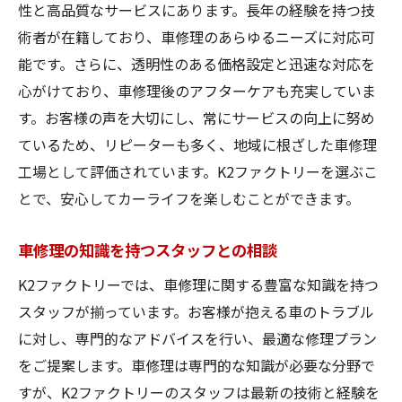
性と高品質なサービスにあります。長年の経験を持つ技
理由
術者が在籍しており、車修理のあらゆるニーズに対応可
トラブル別の対応事例紹介
能です。さらに、透明性のある価格設定と迅速な対応を
豊富な知識と経験に基づく解決策
心がけており、車修理後のアフターケアも充実していま
お客様に合わせた柔軟な提案
す。お客様の声を大切にし、常にサービスの向上に努め
ているため、リピーターも多く、地域に根ざした車修理
車修理の悩みを解消するプロの力
工場として評価されています。K2ファクトリーを選ぶこ
K2ファクトリーの迅速なトラブル対応
とで、安心してカーライフを楽しむことができます。
安心して相談できるスタッフのサポート
愛車の車修理がもっと手軽にK2ファクトリーの
車修理の知識を持つスタッフとの相談
変革
K2ファクトリーでは、車修理に関する豊富な知識を持つ
車修理を手軽にする新しい取り組み
スタッフが揃っています。お客様が抱える車のトラブル
お客様の時間を大切にする効率化
に対し、専門的なアドバイスを行い、最適な修理プラン
オンライン予約でスムーズに修理依頼
をご提案します。車修理は専門的な知識が必要な分野で
遠隔診断での迅速なトラブル対応
すが、K2ファクトリーのスタッフは最新の技術と経験を