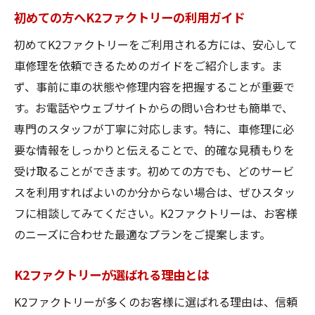
お客様の安全を第一に考える修理
初めての方へK2ファクトリーの利用ガイド
カーライフを支える総合サポート
初めてK2ファクトリーをご利用される方には、安心して
安心して任せられるプロの技術
車修理を依頼できるためのガイドをご紹介します。ま
車修理後のアフターサポートも充実
ず、事前に車の状態や修理内容を把握することが重要で
K2ファクトリーで得られる心の平穏
す。お電話やウェブサイトからの問い合わせも簡単で、
プロの車修理が必要な時K2ファクトリーの魅力
専門のスタッフが丁寧に対応します。特に、車修理に必
とは
要な情報をしっかりと伝えることで、的確な見積もりを
プロフェッショナルが揃う工場の強み
受け取ることができます。初めての方でも、どのサービ
スを利用すればよいのか分からない場合は、ぜひスタッ
最新設備を活用した高精度の修理
フに相談してみてください。K2ファクトリーは、お客様
緊急時にも頼れる迅速な対応力
のニーズに合わせた最適なプランをご提案します。
お客様に寄り添う親身なサービス
K2ファクトリーの車修理が選ばれる理由
K2ファクトリーが選ばれる理由とは
カーライフを豊かにする修理技術
K2ファクトリーが多くのお客様に選ばれる理由は、信頼
車修理でお困りならK2ファクトリーが解決する