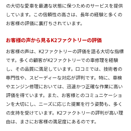
の大切な愛車を最適な状態に保つためのサービスを提供
フ
しています。この信頼性の高さは、長年の経験と多くの
迅速対応と高品質を両立する秘密
お客様の評価に裏打ちされています。
車修理をお考えのあなたへK2ファクトリーの信
頼性
お客様の声から見るK2ファクトリーの評価
K2ファクトリーの歴史と実績
お客様の声は、K2ファクトリーの評価を語る大切な指標
地域に密着した車修理サービス
です。多くの顧客がK2ファクトリーでの車修理を経験
お客様のニーズに応える柔軟な対応
し、その品質に満足しています。口コミでは、技術者の
選ばれる理由：K2ファクトリーの強み
専門性や、スピーディーな対応が評判です。特に、車検
信頼性の高い車修理工場としての評価
やエンジン修理においては、迅速かつ正確な作業に高い
長年の経験が支える高品質な修理
評価を得ています。また、お客様とのコミュニケーショ
ンを大切にし、ニーズに応じた提案を行う姿勢も、多く
K2ファクトリーの車修理がもたらすカーライフ
の支持を受けています。K2ファクトリーの評判が高い理
の安心感
由は、まさにお客様の満足度にあるのです。
細部まで行き届いたメンテナンス