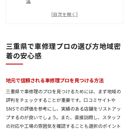
法
地域密着の工場が提供するサービスの魅力
三重県で安心して車を預けられる理由
プロの技術が地域密着で得られるメリット
地域密着だからこその迅速な対応が可能に
三重県で車修理プロの選び方地域密
三重県で選ばれる車修理プロの特徴
着の安心感
プロの技術で安心車修理三重県の信頼できる工
場
プロが提供する高品質な修理技術
地元で信頼される車修理プロを見つける方法
信頼できる工場の選び方とは？
三重県で車修理のプロを見つけるためには、まず地域の
三重県で安心の車修理を受けるポイント
評判をチェックすることが重要です。口コミサイトや
高い技術力を持つ工場の見極め方
SNSでの評価を参考にし、実績のある店舗をリストアッ
プするのが良いでしょう。また、直接訪問し、スタッフ
三重県で安心の車修理を選ぶ理由
の対応や工場の雰囲気を確認することも選択のポイント
プロフェッショナルな技術がもたらす安心