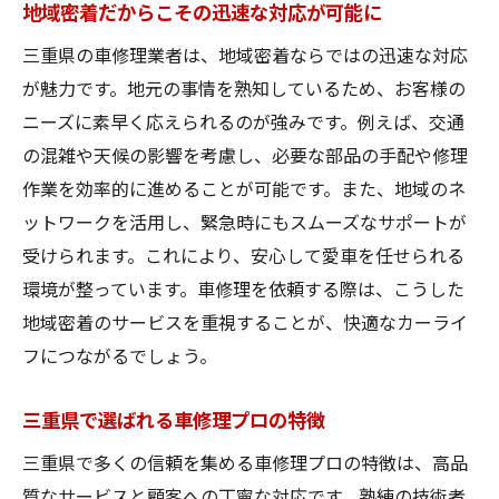
地域密着だからこその迅速な対応が可能に
三重県の車修理プロ地域密着で安心を届ける工
三重県の車修理業者は、地域密着ならではの迅速な対応
場
が魅力です。地元の事情を熟知しているため、お客様の
地域密着だからこその安心の提供
ニーズに素早く応えられるのが強みです。例えば、交通
三重県で安心を届けるプロの工場とは
の混雑や天候の影響を考慮し、必要な部品の手配や修理
地域に根ざしたプロの安心サービス
作業を効率的に進めることが可能です。また、地域のネ
三重県で選ばれる理由は地域密着の安心感
ットワークを活用し、緊急時にもスムーズなサポートが
地元にこだわるプロの工場選びのポイント
受けられます。これにより、安心して愛車を任せられる
地域密着型工場が提供する安心の修理
環境が整っています。車修理を依頼する際は、こうした
地域密着のサービスを重視することが、快適なカーライ
フにつながるでしょう。
三重県で選ばれる車修理プロの特徴
三重県で多くの信頼を集める車修理プロの特徴は、高品
質なサービスと顧客への丁寧な対応です。熟練の技術者