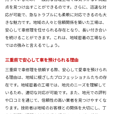
安全を確保するための修理プロセス
点を見つけ出すことができるのです。さらに、迅速な対
プロ技術で安心のドライブを実現
応が可能で、急なトラブルにも柔軟に対応できるのも大
三重県でプロの技術を体験するメリット
きな魅力です。地域の人々と信頼関係を築いた工場は、
地域密着で選ぶ三重県の車修理プロの魅力
安心して車修理を任せられる存在となり、長い付き合い
を続けることができます。これは、地域密着の工場なら
地元密着のプロが提供する安心の理由
ではの強みと言えるでしょう。
地域に根ざした車修理プロの強みとは
三重県で選ぶべき地域密着型工場の特徴
三重県で安心して車を預けられる理由
地域密着ならではのメリットを活用する
三重県で車修理を依頼する際、安心して愛車を預けられ
三重県での車修理における地域密着の重要
る理由は、地域に根ざしたプロフェッショナルたちの存
性
在です。地域密着の工場では、地元のニーズを理解して
地域密着のプロが提供する柔軟なサービス
いるため、適切な対応が可能です。また、地元での評判
三重県で車修理を任せるならプロの技術が光る
や口コミを通じて、信頼性の高い業者を見つけやすくな
工場へ
ります。技術者は地域のお客様との関係を大切にし、丁
プロの技術が光る工場の選び方