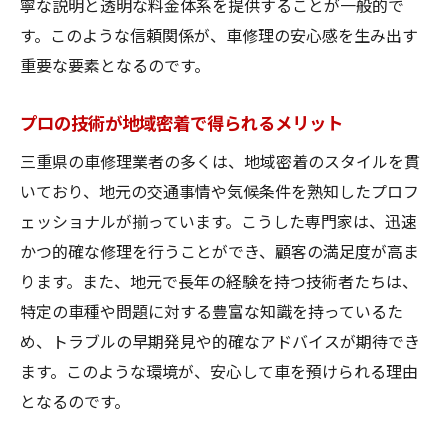
寧な説明と透明な料金体系を提供することが一般的で
三重県で選ばれるプロの修理工場の特徴
す。このような信頼関係が、車修理の安心感を生み出す
重要な要素となるのです。
技術力に裏打ちされた安心のサービス
信頼できるプロの技術が選ばれる理由
プロの技術が地域密着で得られるメリット
三重県で安心を提供するプロ工場の魅力
三重県の車修理業者の多くは、地域密着のスタイルを貫
技術力の高いプロが提供する安心感
いており、地元の交通事情や気候条件を熟知したプロフ
車修理のプロが提供する三重県での安心サービ
ェッショナルが揃っています。こうした専門家は、迅速
ス
かつ的確な修理を行うことができ、顧客の満足度が高ま
プロが提供する安心サービスの全貌
ります。また、地元で長年の経験を持つ技術者たちは、
三重県で体験できるプロの安心サービス
特定の車種や問題に対する豊富な知識を持っているた
車修理プロの提供する安心の理由
め、トラブルの早期発見や的確なアドバイスが期待でき
プロのサービスで実現する安全なドライブ
ます。このような環境が、安心して車を預けられる理由
となるのです。
三重県内での安心サービスの選び方
プロが提供する安心感とその価値