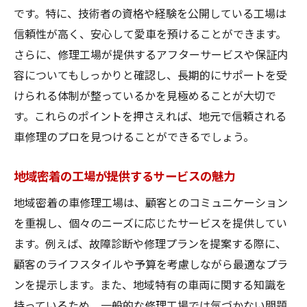
です。特に、技術者の資格や経験を公開している工場は
感
信頼性が高く、安心して愛車を預けることができます。
車修理のプロが教える三重県での最適な工場選
さらに、修理工場が提供するアフターサービスや保証内
び
容についてもしっかりと確認し、長期的にサポートを受
プロの視点から見る最適な工場選びのコツ
けられる体制が整っているかを見極めることが大切で
三重県内で最適な車修理工場を探す方法
す。これらのポイントを押さえれば、地元で信頼される
最適な工場選びのためのチェックポイント
車修理のプロを見つけることができるでしょう。
プロが教える信頼の工場選びガイド
地域密着の工場が提供するサービスの魅力
三重県での工場選びに欠かせない要素
車修理プロが推奨する工場選びの基準
地域密着の車修理工場は、顧客とのコミュニケーション
を重視し、個々のニーズに応じたサービスを提供してい
安心の車修理三重県でプロの技術を体験しよう
ます。例えば、故障診断や修理プランを提案する際に、
プロの技術を実感できるサービス内容
顧客のライフスタイルや予算を考慮しながら最適なプラ
安心して任せられる車修理の流れ
ンを提示します。また、地域特有の車両に関する知識を
三重県で体験できるプロの修理技術
持っているため、一般的な修理工場では気づかない問題