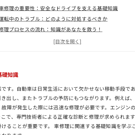
車修理の重要性：安全なドライブを支える基礎知識
運転中のトラブル：どのように対処するべきか
修理プロセスの流れ：知識があなたを救う！
専門技術者が教える！車両メンテナンスの重要ポイント
一般ドライバー必見！車修理の基本を学ぼう
トラブルを未然に防ぐために：定期的なメンテナンスのス
安心して愛車を楽しむ方法：車修理の知識を活かす
基礎知識
素です。自動車は日常生活において欠かせない移動手段で
引き出し、またトラブルの予防にもつながります。例えば
、故障が発生した際には迅速な修理が必要です。エンジン
そこで、専門技術者による正確な診断と修理が求められま
掛けることが重要です。 車修理に関連する基礎知識を学ぶ