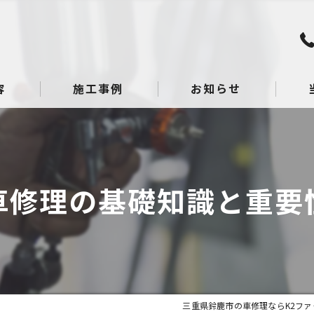
容
施工事例
お知らせ
板金
点検
車修理の基礎知識と重要
整備
へこ
ガラ
三重県鈴鹿市の車修理ならK2ファ