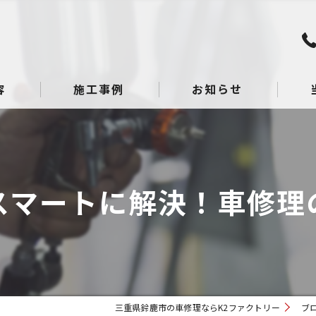
容
施工事例
お知らせ
板金
点検
スマートに解決！車修理
整備
へこ
ガラ
三重県鈴鹿市の車修理ならK2ファクトリー
ブ