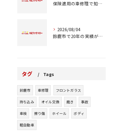
保険適用の車修理で知っておくべきポイント
2026/08/04
鈴鹿市で20年の実績が語る車修理のこだわり
タグ
Tags
鈴鹿市
車修理
フロントガラス
持ち込み
オイル交換
磨き
事故
車検
擦り傷
ホイール
ボディ
軽自動車